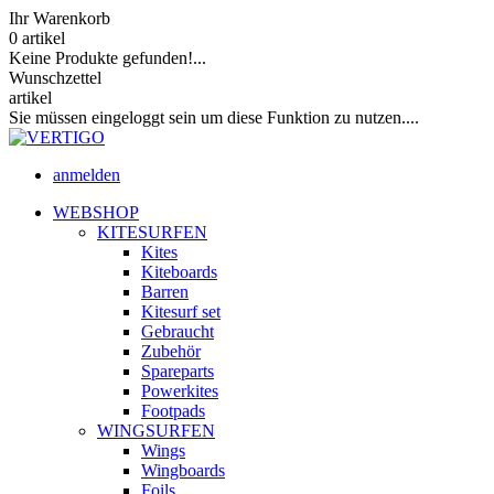
Ihr Warenkorb
0
artikel
Keine Produkte gefunden!...
Wunschzettel
artikel
Sie müssen eingeloggt sein um diese Funktion zu nutzen....
anmelden
WEBSHOP
KITESURFEN
Kites
Kiteboards
Barren
Kitesurf set
Gebraucht
Zubehör
Spareparts
Powerkites
Footpads
WINGSURFEN
Wings
Wingboards
Foils