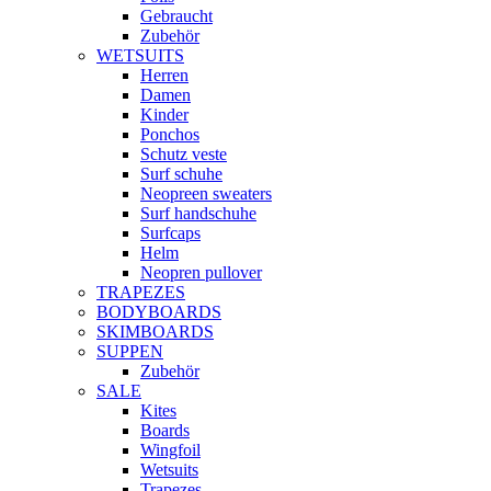
Gebraucht
Zubehör
WETSUITS
Herren
Damen
Kinder
Ponchos
Schutz veste
Surf schuhe
Neopreen sweaters
Surf handschuhe
Surfcaps
Helm
Neopren pullover
TRAPEZES
BODYBOARDS
SKIMBOARDS
SUPPEN
Zubehör
SALE
Kites
Boards
Wingfoil
Wetsuits
Trapezes