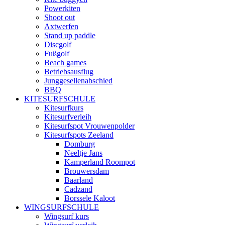
Powerkiten
Shoot out
Axtwerfen
Stand up paddle
Discgolf
Fußgolf
Beach games
Betriebsausflug
Junggesellenabschied
BBQ
KITESURFSCHULE
Kitesurfkurs
Kitesurfverleih
Kitesurfspot Vrouwenpolder
Kitesurfspots Zeeland
Domburg
Neeltje Jans
Kamperland Roompot
Brouwersdam
Baarland
Cadzand
Borssele Kaloot
WINGSURFSCHULE
Wingsurf kurs