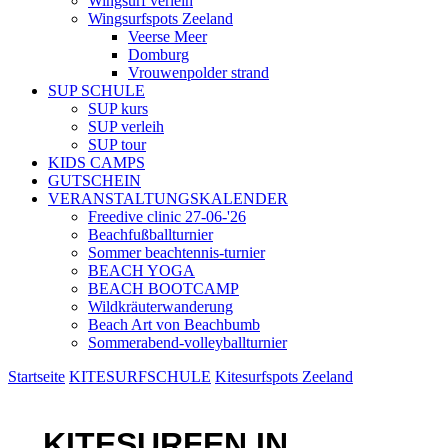
Wingsurf verleih
Wingsurfspots Zeeland
Veerse Meer
Domburg
Vrouwenpolder strand
SUP SCHULE
SUP kurs
SUP verleih
SUP tour
KIDS CAMPS
GUTSCHEIN
VERANSTALTUNGSKALENDER
Freedive clinic 27-06-'26
Beachfußballturnier
Sommer beachtennis-turnier
BEACH YOGA
BEACH BOOTCAMP
Wildkräuterwanderung
Beach Art von Beachbumb
Sommerabend-volleyballturnier
Startseite
KITESURFSCHULE
Kitesurfspots Zeeland
KITESURFEN IN