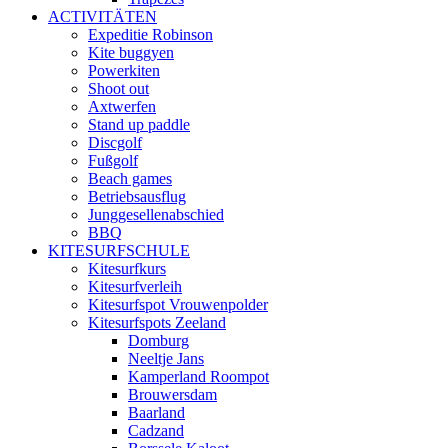
ACTIVITÄTEN
Expeditie Robinson
Kite buggyen
Powerkiten
Shoot out
Axtwerfen
Stand up paddle
Discgolf
Fußgolf
Beach games
Betriebsausflug
Junggesellenabschied
BBQ
KITESURFSCHULE
Kitesurfkurs
Kitesurfverleih
Kitesurfspot Vrouwenpolder
Kitesurfspots Zeeland
Domburg
Neeltje Jans
Kamperland Roompot
Brouwersdam
Baarland
Cadzand