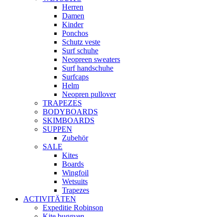
Herren
Damen
Kinder
Ponchos
Schutz veste
Surf schuhe
Neopreen sweaters
Surf handschuhe
Surfcaps
Helm
Neopren pullover
TRAPEZES
BODYBOARDS
SKIMBOARDS
SUPPEN
Zubehör
SALE
Kites
Boards
Wingfoil
Wetsuits
Trapezes
ACTIVITÄTEN
Expeditie Robinson
Kite buggyen