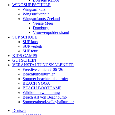
Borssele Kaloot
WINGSURFSCHULE
Wingsurf kurs
Wingsurf verleih
Wingsurfspots Zeeland
Veerse Meer
Domburg
Vrouwenpolder strand
SUP SCHULE
SUP kurs
SUP verleih
SUP tour
KIDS CAMPS
GUTSCHEIN
VERANSTALTUNGSKALENDER
Freedive clinic 27-06-'26
Beachfußballturnier
Sommer beachtennis-turnier
BEACH YOGA
BEACH BOOTCAMP
Wildkräuterwanderung
Beach Art von Beachbumb
Sommerabend-volleyballturnier
Deutsch