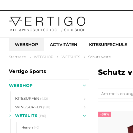
WEBSHOP
ACTIVITÄTEN
KITESURFSCHULE
Startseite
WEBSHOP
WETSUITS
Schutz veste
Schutz v
Vertigo Sports
WEBSHOP
Am meisten an
KITESURFEN
(422)
WINGSURFEN
(158)
-36%
WETSUITS
(196)
Herren
(40)