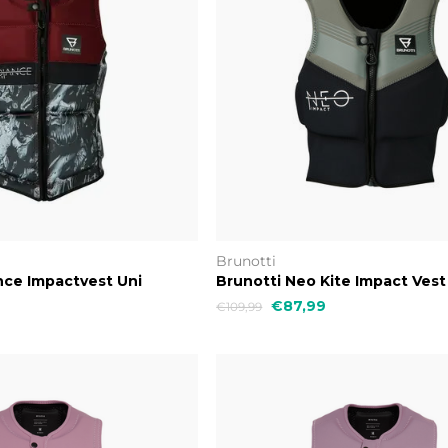
Brunotti
nce Impactvest Uni
Brunotti Neo Kite Impact Vest
Impactvest
€87,99
€109,99