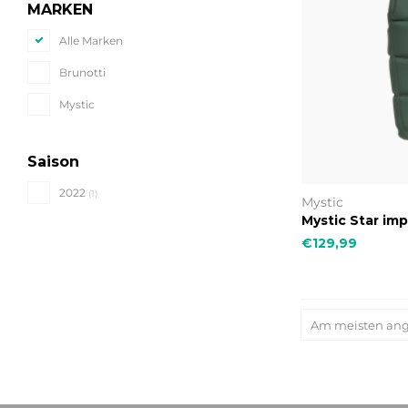
MARKEN
Alle Marken
Brunotti
Mystic
Saison
2022
(1)
Mystic
Mystic Star im
€129,99
Am meisten an