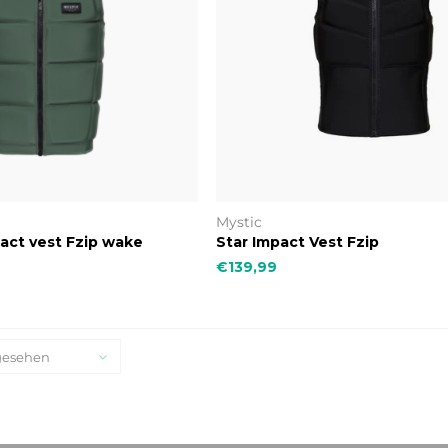
Mystic
pact vest Fzip wake
Star Impact Vest Fzip
€139,99
gesehen