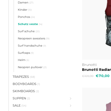
Damen
(27)
Kinder
(10)
Ponchos
(24)
Schutz veste
(14)
Surf schuhe
(20)
Neopreen sweaters
(19)
Surf handschuhe
(9)
Surfcaps
(9)
Helm
(6)
Brunotti
Neopren pullover
(21)
Brunotti Radia
€70,00
€109,99
TRAPEZES
(68)
BODYBOARDS
(1)
SKIMBOARDS
(2)
SUPPEN
(2)
SALE
(54)