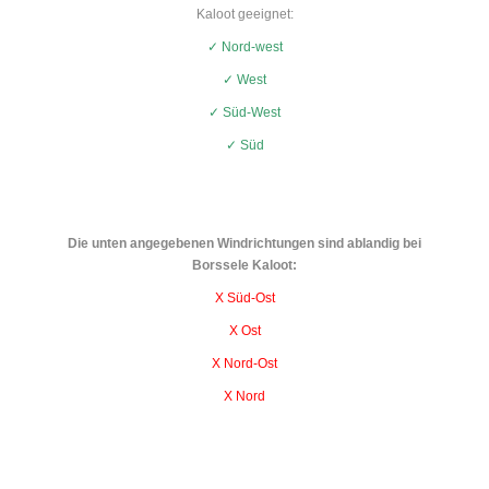
Kaloot geeignet:
✓ Nord-west
✓ West
✓ Süd-West
✓ Süd
Die unten angegebenen Windrichtungen sind ablandig bei
Borssele Kaloot:
X Süd-Ost
X Ost
X Nord-Ost
X Nord