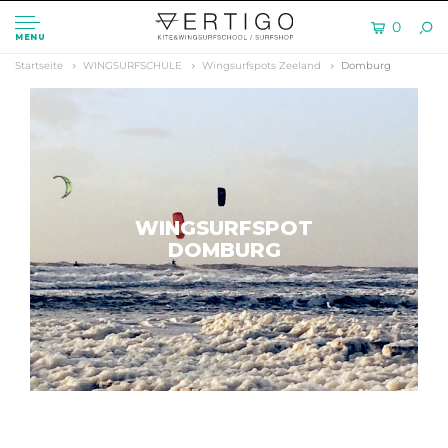
0
MENU
Startseite
WINGSURFSCHULE
Wingsurfspots Zeeland
Domburg
WINGSURFSPOT
DOMBURG