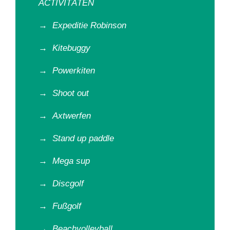
ACTIVITÄTEN
→
Expeditie Robinson
→
Kitebuggy
→
Powerkiten
→
Shoot out
→
Axtwerfen
→
Stand up paddle
→
Mega sup
→
Discgolf
→
Fußgolf
→
Beachvolleyball