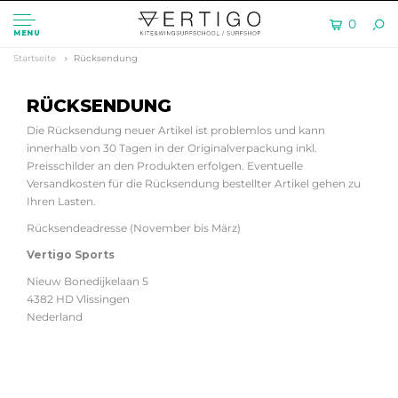
0
MENU
Startseite
Rücksendung
RÜCKSENDUNG
Die Rücksendung neuer Artikel ist problemlos und kann
innerhalb von 30 Tagen in der Originalverpackung inkl.
Preisschilder an den Produkten erfolgen. Eventuelle
Versandkosten für die Rücksendung bestellter Artikel gehen zu
Ihren Lasten.
Rücksendeadresse (November bis März)
Vertigo Sports
Nieuw Bonedijkelaan 5
4382 HD Vlissingen
Nederland