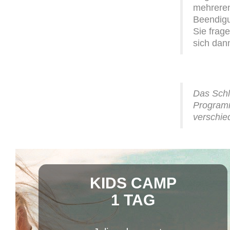
mehrere
Beendigu
Sie frag
sich dan
Das Schl
Program
verschie
KIDS CAMP
1 TAG