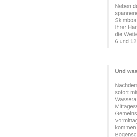
Neben de
spannend
Skimboar
Ihrer Ha
die Wett
6 und 12
Und was
Nachdem 
sofort mi
Wasserakt
Mittages
Gemeinsa
Vormitta
kommen a
Bogensch