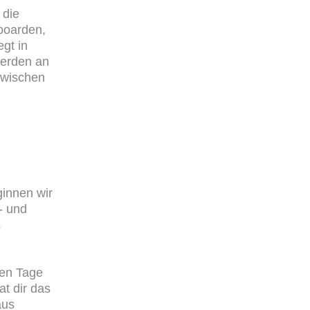
 die
boarden,
gt in
werden an
zwischen
innen wir
- und
s
nen Tage
t dir das
aus