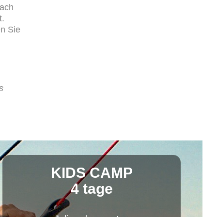
Nach
t.
en Sie
s
KIDS CAMP
4 tage