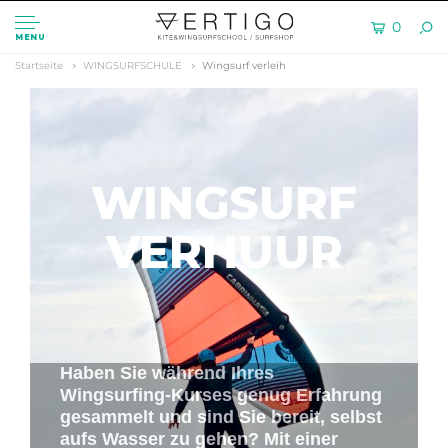
0
MENU
Startseite
WINGSURFSCHULE
Wingsurf verleih
WINGSURF
VERHUUR
Haben Sie während Ihres
Wingsurfing-Kurses genug Erfahrung
gesammelt und sind Sie bereit, selbst
aufs Wasser zu gehen? Mit einer