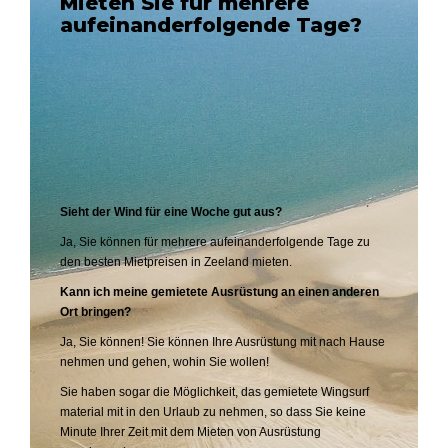
Mieten Sie für mehrere
aufeinanderfolgende Tage?
Sieht der Wind für eine Woche gut aus?
Ja, Sie können für mehrere aufeinanderfolgende Tage zu
den besten Mietpreisen in Zeeland mieten.
Kann ich meine gemietete Ausrüstung an einen anderen
Ort bringen?
Ja, Sie können! Sie können Ihre Ausrüstung mit nach Hause
nehmen und gehen, wohin Sie wollen!
Sie haben sogar die Möglichkeit, das gemietete Wingsurf
material mit in den Urlaub zu nehmen, so dass Sie keine
Minute Ihrer Zeit mit dem Mieten von Ausrüstung