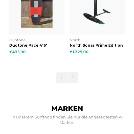
Duotone
North
Br
k
Duotone Pace 4'6"
North Sonar Prime Edition
T
D
€475,00
€1.329,00
€
MARKEN
In unserem Surfshop finden Sie nur die angesagtesten A-
Marken