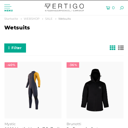
0
MENU
Startseite
WEBSHOP
SALE
Wetsuits
Wetsuits
Filter
-40%
-36%
Mystic
Brunotti