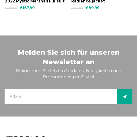
2022 Mystic Marshall Fullsuit
Radiance jacket
3/2mm Fzip
€167,99
€89,99
€279,99
€139,99
Melden Sie sich für unseren
Newsletter an
Bekommen Sie letzten Updates, Neuigkeiten und
Promotionen per E-Mail