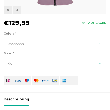
€129,99
1 AUF LAGER
Color:
*
Rosewood
Size:
*
XS
Beschreibung