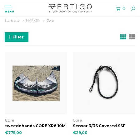
0
MENU
Startseite
MARKEN
Core
Filter
Core
Core
tweedehands CORE XR8 10M
Sensor 3/3S Covered SSF
Rope
€775,00
€29,00