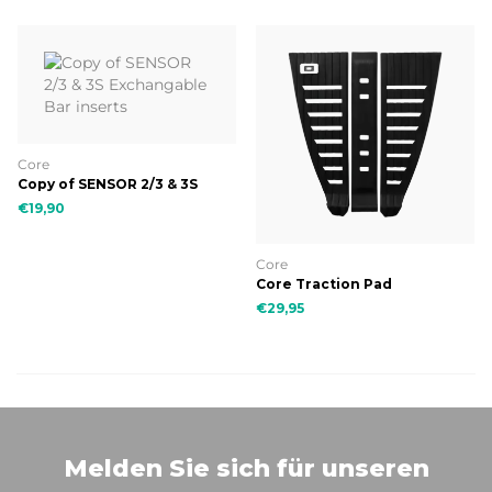
Core
Copy of SENSOR 2/3 & 3S
Exchangable Bar inserts
€19,90
Core
Core Traction Pad
€29,95
Melden Sie sich für unseren