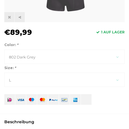
€89,99
1 AUF LAGER
Color:
*
802 Dark Grey
Size:
*
L
Beschreibung