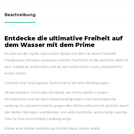
Beschreibung
Entdecke die ultimative Freiheit auf
dem Wasser mit dem Prime
Du bist auf der Suche nach einem Board, mit dem du deine Freeride-
Fähigkeiten schneller verbessern kannst. Das Prime ist die perfekte Wahl für
dich. Sobald du es betrittst, wirst du dich sofort sicher, wohl und bereit für
Action fühlen.
Genieße eine reibungslose Performance bei allen Bedingungen
Ob bei starkem Wind oder Windstille, der Prime bietet in jedem
Windszenario und bei allen Wasserbedingungen eine hervorragende
Leistung. Du gleitest mühelos gegen den Wind und kommst spritzfrei durch
die Wellen. Springen und Boosten mit voller Kontrolle, während der weiche
Flex für eine komfortable Landung sorgt.
Erlebe eine tiefere Verbindung mit der Natur und dir selbst