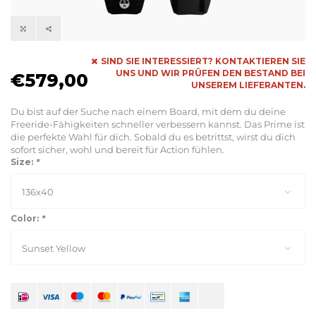
SIND SIE INTERESSIERT? KONTAKTIEREN SIE
UNS UND WIR PRÜFEN DEN BESTAND BEI
€579,00
UNSEREM LIEFERANTEN.
Du bist auf der Suche nach einem Board, mit dem du deine
Freeride-Fähigkeiten schneller verbessern kannst. Das Prime ist
die perfekte Wahl für dich. Sobald du es betrittst, wirst du dich
sofort sicher, wohl und bereit für Action fühlen.
Size:
*
136x40
Color:
*
Sunset Yellow