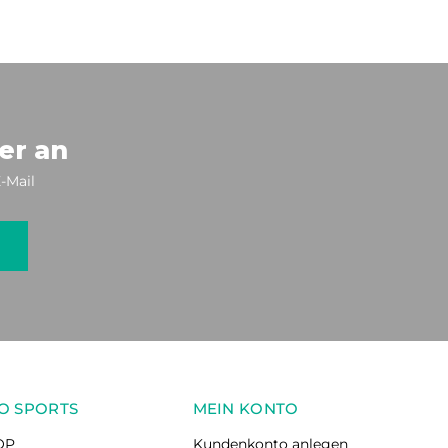
er an
-Mail
O SPORTS
MEIN KONTO
OP
Kundenkonto anlegen