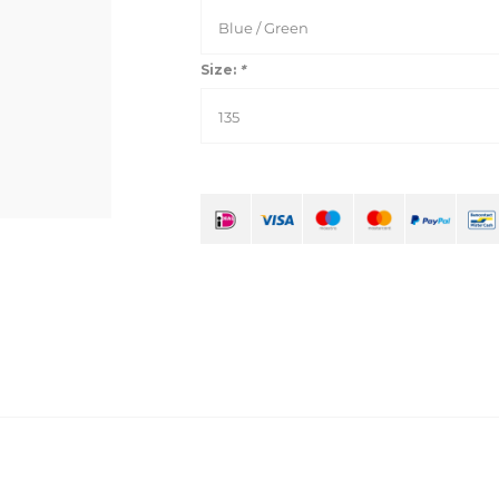
Blue / Green
Size:
*
135