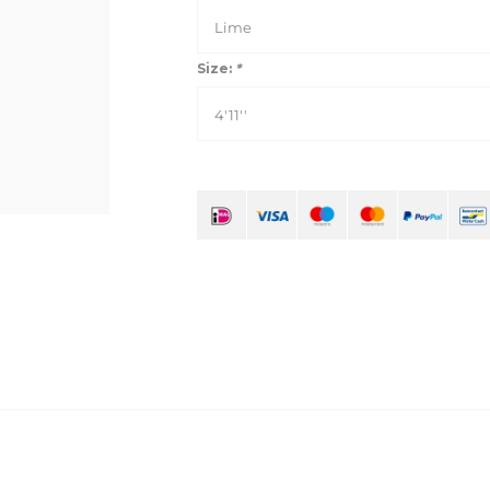
Lime
Size:
*
4'11''