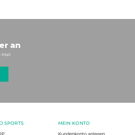
er an
-Mail
O SPORTS
MEIN KONTO
OP
Kundenkonto anlegen