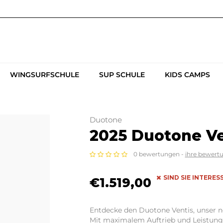
WINGSURFSCHULE
SUP SCHULE
KIDS CAMPS
Duotone
2025 Duotone Ve
0 bewertungen -
ihre bewert
SIND SIE INTERE
€1.519,00
Entdecke den Duotone Ventis, unser ne
Mit maximalem Auftrieb und Leistung 