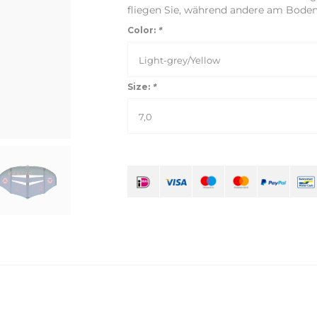
fliegen Sie, während andere am Boden
Color:
*
Light-grey/Yellow
Size:
*
7,0