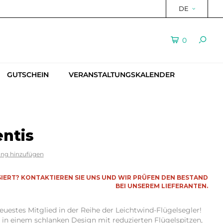
DE
0
GUTSCHEIN
VERANSTALTUNGSKALENDER
ntis
ung hinzufügen
SSIERT? KONTAKTIEREN SIE UNS UND WIR PRÜFEN DEN BESTAND
BEI UNSEREM LIEFERANTEN.
uestes Mitglied in der Reihe der Leichtwind-Flügelsegler!
in einem schlanken Design mit reduzierten Flügelspitzen,