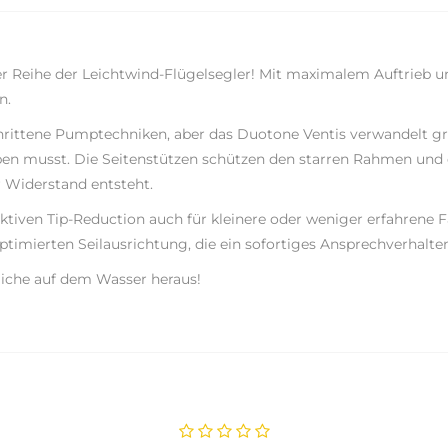
er Reihe der Leichtwind-Flügelsegler! Mit maximalem Auftrieb u
n.
hrittene Pumptechniken, aber das Duotone Ventis verwandelt g
n musst. Die Seitenstützen schützen den starren Rahmen und das
 Widerstand entsteht.
iven Tip-Reduction auch für kleinere oder weniger erfahrene Fah
timierten Seilausrichtung, die ein sofortiges Ansprechverhalte
iche auf dem Wasser heraus!