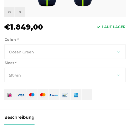
€1.849,00
1 AUF LAGER
Color:
*
Ocean Green
Size:
*
5ft 4in
Beschreibung