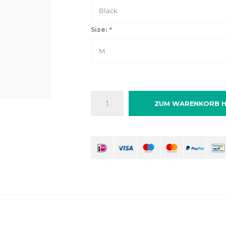
Black
Size:
*
M
ZUM WARENKORB H