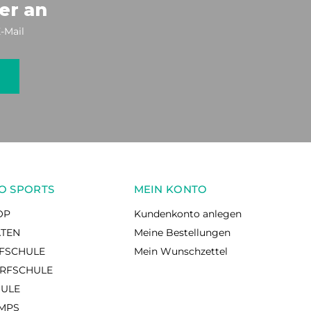
er an
-Mail
O SPORTS
MEIN KONTO
OP
Kundenkonto anlegen
ÄTEN
Meine Bestellungen
RFSCHULE
Mein Wunschzettel
RFSCHULE
HULE
AMPS