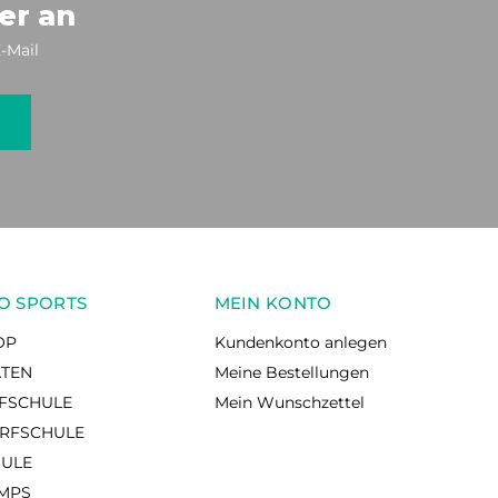
er an
-Mail
O SPORTS
MEIN KONTO
OP
Kundenkonto anlegen
ÄTEN
Meine Bestellungen
RFSCHULE
Mein Wunschzettel
RFSCHULE
HULE
AMPS