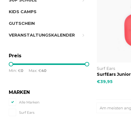
SUP SCHULE
KIDS CAMPS
GUTSCHEIN
VERANSTALTUNGSKALENDER
Preis
Surf Ears
Min: €
0
Max: €
40
SurfEars Junior
€39,95
MARKEN
Alle Marken
Am meisten an
Surf Ears