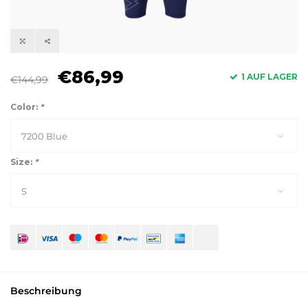
€86,99
1 AUF LAGER
€144,99
Color:
*
7200 Blue
Size:
*
S
Beschreibung