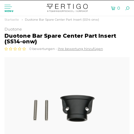
0
MENU
Startseite
Duotone Bar Spare Center Part Insert (SS14-onw)
Duotone
Duotone Bar Spare Center Part Insert
(SS14-onw)
0 bewertungen -
ihre bewertung hinzufügen