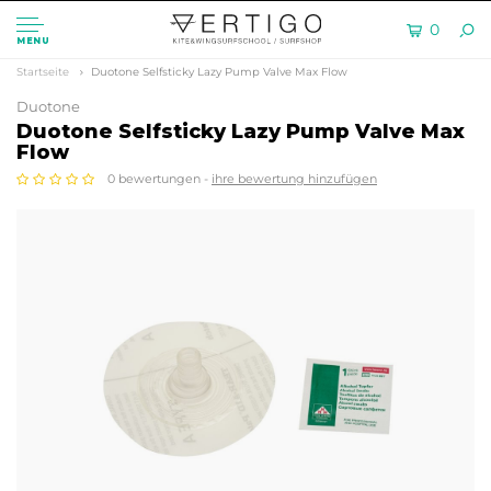
0
MENU
Startseite
Duotone Selfsticky Lazy Pump Valve Max Flow
Duotone
Duotone Selfsticky Lazy Pump Valve Max
Flow
0 bewertungen -
ihre bewertung hinzufügen