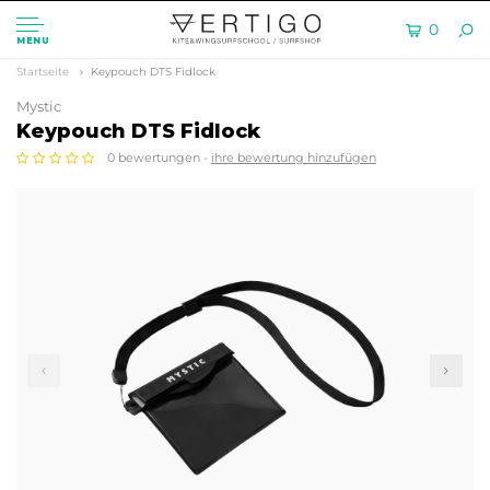
0
MENU
Startseite
Keypouch DTS Fidlock
Mystic
Keypouch DTS Fidlock
0 bewertungen -
ihre bewertung hinzufügen