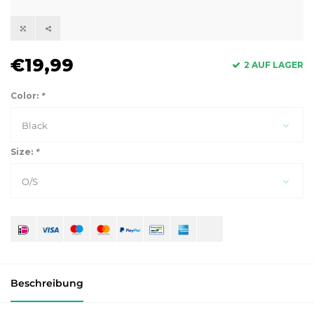
€19,99
2 AUF LAGER
Color:
*
Black
Size:
*
O/S
Beschreibung