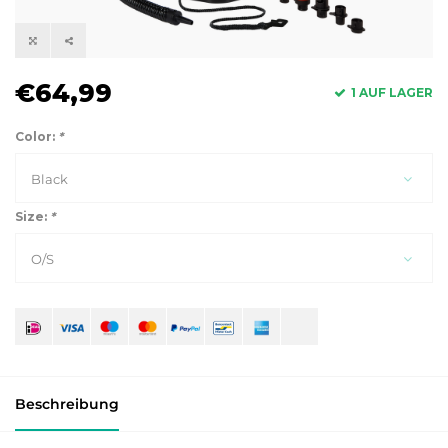
€64,99
1 AUF LAGER
Color:
*
Black
Size:
*
O/S
Beschreibung