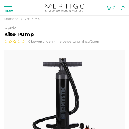
0
MENU
Startseite
Kite Pump
Mystic
Kite Pump
0 bewertungen -
ihre bewertung hinzufügen