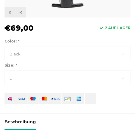
€69,00
2 AUF LAGER
Color:
*
Black
Size:
*
L
Beschreibung