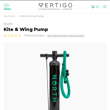
0
MENU
Startseite
Kite & Wing Pump
North
Kite & Wing Pump
0 bewertungen -
ihre bewertung hinzufügen