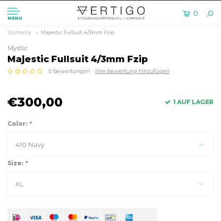
0
MENU
Startseite
Majestic Fullsuit 4/3mm Fzip
Mystic
Majestic Fullsuit 4/3mm Fzip
0 bewertungen -
ihre bewertung hinzufügen
€300,00
1 AUF LAGER
Color:
*
410 Navy
Size:
*
XL