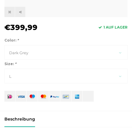
€399,99
1 AUF LAGER
Color:
*
Dark Grey
Size:
*
L
Beschreibung