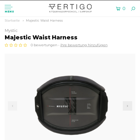
0
MENU
Startseite
Majestic Waist Harness
Mystic
Majestic Waist Harness
0 bewertungen -
ihre bewertung hinzufügen