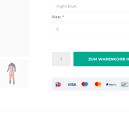
night blue
Size:
*
S
ZUM WARENKORB H