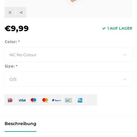
€9,99
1 AUF LAGER
Color:
*
NC No Colour
Size:
*
O/S
Beschreibung