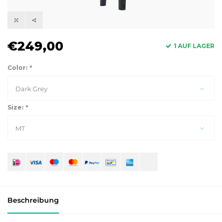
€249,00
1 AUF LAGER
Color:
*
Dark Grey
Size:
*
MT
Beschreibung