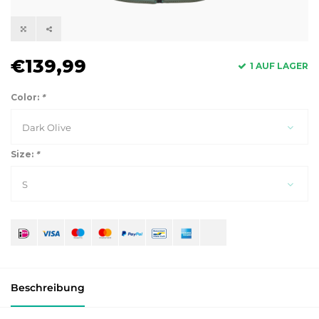
€139,99
1 AUF LAGER
Color:
*
Dark Olive
Size:
*
S
Beschreibung