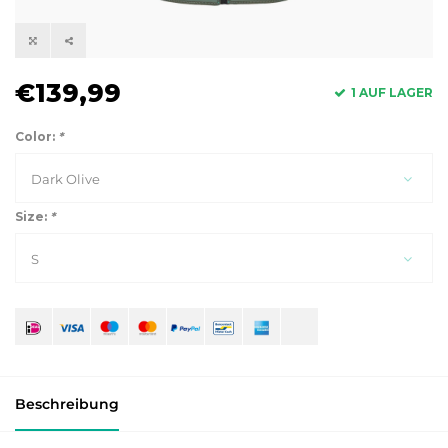
€139,99
1 AUF LAGER
Color:
*
Dark Olive
Size:
*
S
Beschreibung