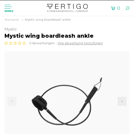
0
MENU
Startseite
Mystic wing boardleash ankle
Mystic
Mystic wing boardleash ankle
0 bewertungen -
ihre bewertung hinzufügen