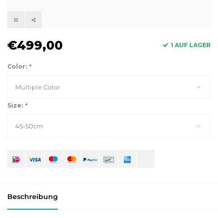
€499,00
1 AUF LAGER
Color:
*
Multiple Color
Size:
*
45-50cm
Beschreibung