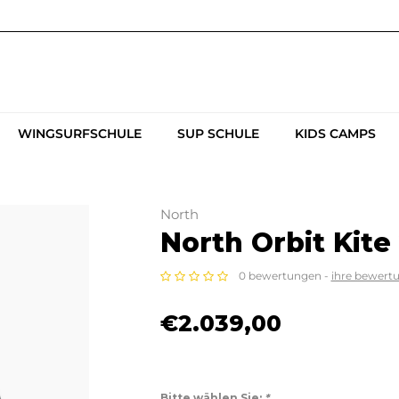
WINGSURFSCHULE
SUP SCHULE
KIDS CAMPS
North
North Orbit Kite
0 bewertungen -
ihre bewert
€2.039,00
Bitte wählen Sie:
*