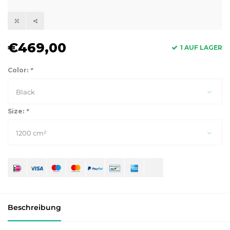
€469,00
1 AUF LAGER
Color:
*
Black
Size:
*
1200 cm²
Beschreibung