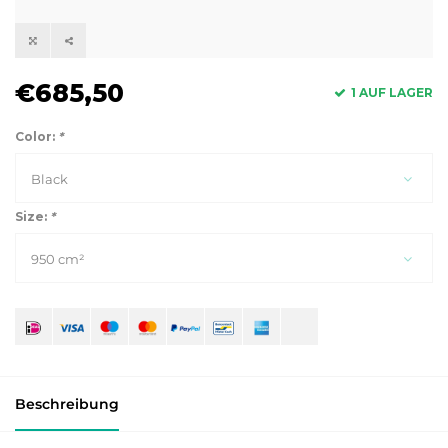
€685,50
1 AUF LAGER
Color:
*
Black
Size:
*
950 cm²
Beschreibung