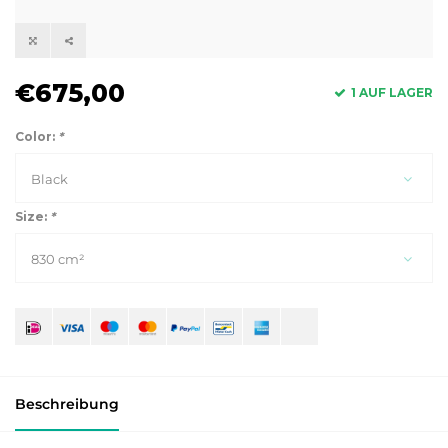
€675,00
1 AUF LAGER
Color:
*
Black
Size:
*
830 cm²
Beschreibung