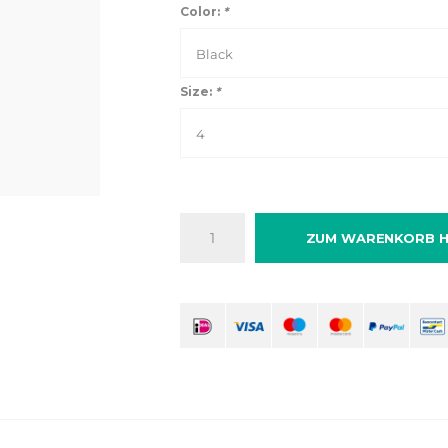
Color:
*
Black
Size:
*
4
ZUM WARENKORB H