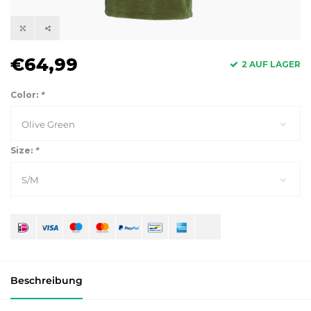
€64,99
2 AUF LAGER
Color:
*
Olive Green
Size:
*
S/M
Beschreibung