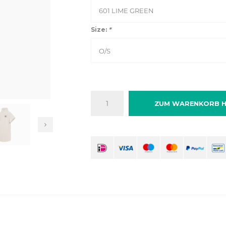
601 LIME GREEN
Size:
*
O/S
ZUM WARENKORB H