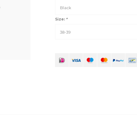
Black
Size:
*
38-39