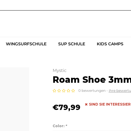
WINGSURFSCHULE
SUP SCHULE
KIDS CAMPS
Mystic
Roam Shoe 3mm 
0 bewertungen -
ihre bewert
SIND SIE INTERESSIE
€79,99
Color:
*