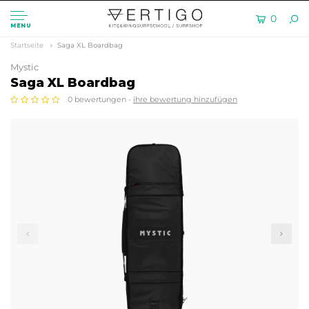
0
MENU
Startseite
Saga XL Boardbag
Mystic
Saga XL Boardbag
0 bewertungen -
ihre bewertung hinzufügen