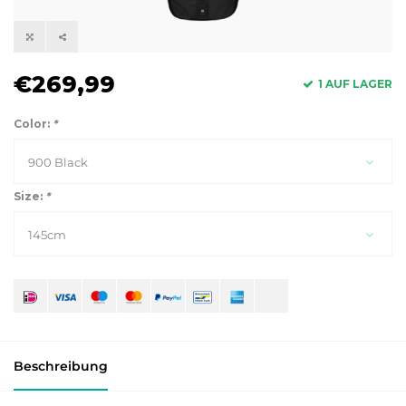
€269,99
1 AUF LAGER
Color:
*
900 Black
Size:
*
145cm
Beschreibung