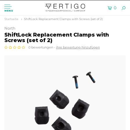
0
MENU
Startseite
ShiftLock Replacement Clamps with Screws (set of 2)
North
ShiftLock Replacement Clamps with
Screws (set of 2)
0 bewertungen -
ihre bewertung hinzufügen