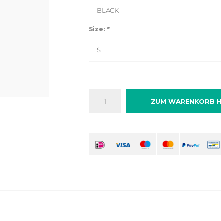
BLACK
Size:
*
S
ZUM WARENKORB H