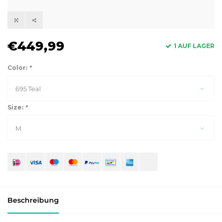
€449,99
1 AUF LAGER
Color:
*
695 Teal
Size:
*
M
Beschreibung