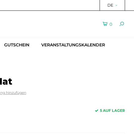
DE
0
GUTSCHEIN
VERANSTALTUNGSKALENDER
Hat
ung hinzufügen
5 AUF LAGER