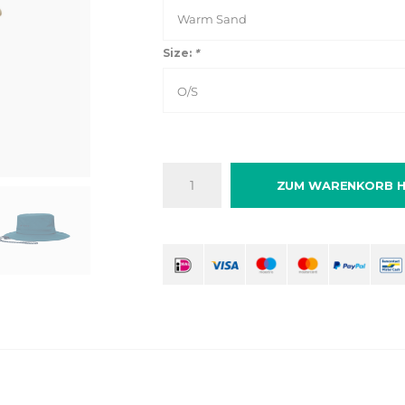
Warm Sand
Size:
*
O/S
ZUM WARENKORB H